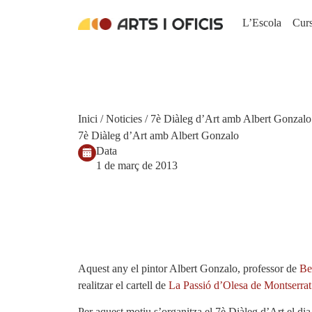
L’Escola
Cur
Inici
/
Noticies
/ 7è Diàleg d’Art amb Albert Gonzalo
7è Diàleg d’Art amb Albert Gonzalo
Data
1 de març de 2013
Aquest any el pintor Albert Gonzalo, professor de
Be
realitzar el cartell de
La Passió d’Olesa de Montserrat
Per aquest motiu s’organitza el 7è Diàleg d’Art el di