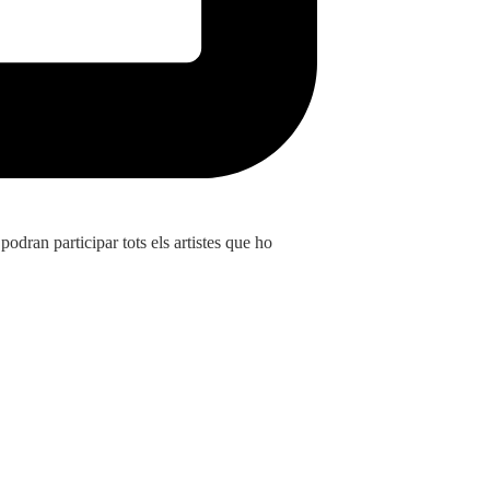
9 d'abril 
Bases del 55è C
dran participar tots els artistes que ho
Amb motiu de la 