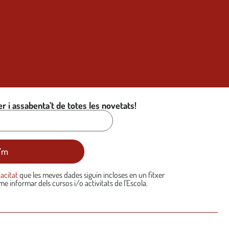
r i assabenta’t de totes les novetats!
vacitat
que les meves dades siguin incloses en un fitxer
-me informar dels cursos i/o activitats de l'Escola.