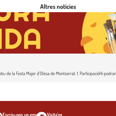
Altres noticies
 de la Festa Major d’Olesa de Montserrat. 1. ParticipacióHi podran p
Escriu-nos un email
Visita’ns