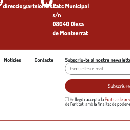
direccio@artsioficis.cat
Parc Municipal
s/n
08640 Olesa
de Montserrat
Noticies
Contacte
Subscriu-te al nostre newslette
He llegit i accepto la
Política de pri
de l’entitat, amb la finalitat de poder