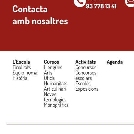
93 778 13 41
Contacta
amb nosaltres
L'Escola
Cursos
Activitats
Agenda
Finalitats
Llengües
Concursos
Equip humà
Arts
Concursos
Història
Oficis
escolars
Humanitats
Escoles
Art culinari
Exposicions
Noves
tecnologies
Monogràfics