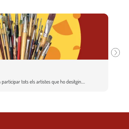
9
Base
articipar tots els artistes que ho desitgin….
Amb m