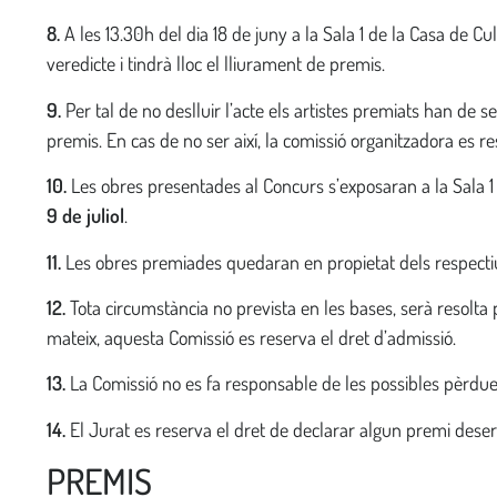
8.
A les 13.30h del dia 18 de juny a la Sala 1 de la Casa de Cul
veredicte i tindrà lloc el lliurament de premis.
9.
Per tal de no deslluir l’acte els artistes premiats han de s
premis. En cas de no ser així, la comissió organitzadora es re
10.
Les obres presentades al Concurs s’exposaran a la Sala 1
9 de juliol
.
11.
Les obres premiades quedaran en propietat dels respecti
12.
Tota circumstància no prevista en les bases, serà resolta 
mateix, aquesta Comissió es reserva el dret d’admissió.
13.
La Comissió no es fa responsable de les possibles pèrdue
14.
El Jurat es reserva el dret de declarar algun premi deser
PREMIS