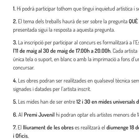
1.
Hi podrà participar tothom que tingui inquietud artística i se
2.
El tema dels treballs haurà de ser sobre la pregunta
QUÈ
presentada sigui la resposta a aquesta pregunta.
3.
La inscripció per participar al concurs es formalitzarà a l’E
l’11 de maig al 30 de maig de 17.00h a 20.00h
. Cada artista
única tela o suport, en blanc o amb la imprimació a fons d’u
concursar.
4.
Les obres podran ser realitzades en qualsevol tècnica semp
signades i datades per l’artista inscrit.
5.
Les mides han de ser entre
12 i 30 en mides universals 
6.
Al
Premi Juvenil
hi podran optar els artistes menors de 1
7.
El
lliurament de les obres
es realitzarà el
diumenge 18 d
i Oficis.