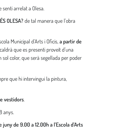
 senti arrelat a Olesa.
 ÉS OLESA?
de tal manera que l’obra
scola Municipal d’Arts i Oficis,
a partir de
 caldrà que es presenti proveït d’una
n sol color, que serà segellada per poder
re que hi intervingui la pintura,
de vestidors
.
8 anys.
e juny
de 9.00 a 12.00h a l’Escola d’Arts