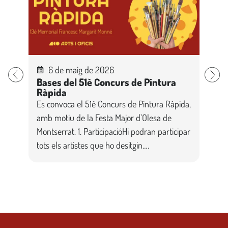
6 de maig de 2026
Bases del 51è Concurs de Pintura
Ba
Ràpida
Lo
Es convoca el 51è Concurs de Pintura Ràpida,
Am
amb motiu de la Festa Major d’Olesa de
Mo
Montserrat. 1. ParticipacióHi podran participar
Pin
tots els artistes que ho desitgin….
ins