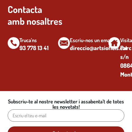
Contacta
amb nosaltres
Truca’ns
Escriu-nos un email
Visit
93 778 13 41
direccio@artsioficis.cat
Parc
s/n
0864
Mont
Subscriu-te al nostre newsletter i assabenta’t de totes
les novetats!