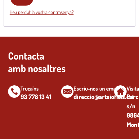
Heu perdut la vostra contrasenya?
Contacta
amb nosaltres
Truca’ns
Escriu-nos un email
Visit
93 778 13 41
direccio@artsioficis.cat
Parc
s/n
0864
Mont