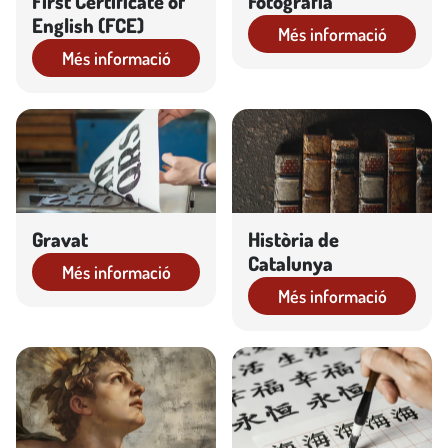
First Certificate of
Fotografia
English (FCE)
Més informació
Més informació
Gravat
Història de
Catalunya
Més informació
Més informació