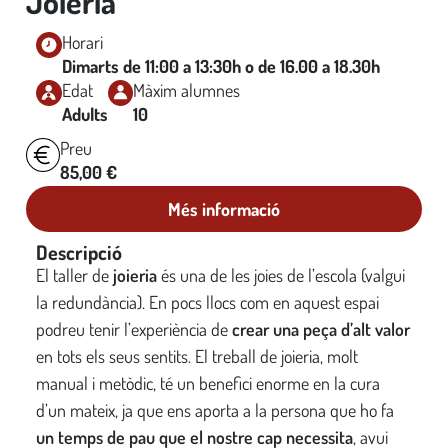
Joieria
Horari
Dimarts de 11:00 a 13:30h o de 16.00 a 18.30h
Edat
Màxim alumnes
Adults
10
Preu
85,00
€
Més informació
Descripció
El taller de
joieria
és una de les joies de l’escola (valgui
la redundància). En pocs llocs com en aquest espai
podreu tenir l’experiència de
crear una peça d’alt valor
en tots els seus sentits. El treball de joieria, molt
manual i metòdic, té un benefici enorme en la cura
d’un mateix, ja que ens aporta a la persona que ho fa
un temps de pau que el nostre cap necessita
, avui