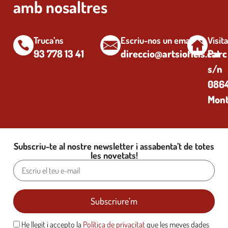
amb nosaltres
Truca’ns
Escriu-nos un email
Visit
93 778 13 41
direccio@artsioficis.cat
Parc
s/n
0864
Mont
Subscriu-te al nostre newsletter i assabenta’t de totes
les novetats!
He llegit i accepto la
Política de privacitat
que les meves dades