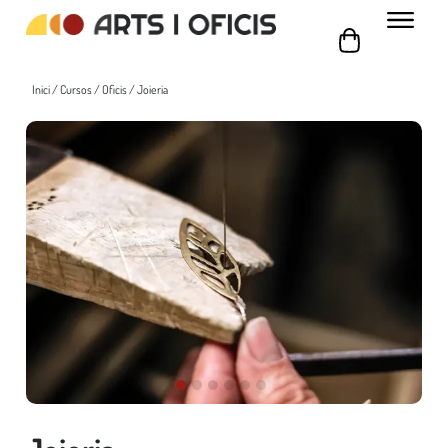
Inici
/
Cursos
/
Oficis
/ Joieria