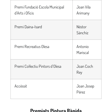
Premi Fundació Escola Municipal
Joan Vila
d’Arts i Oficis
Arimany
Premi Daina-Isard
Néstor
Sánchiz
Premi Recreatius Olesa
Antonio
Mariscal
Premi Col·lectiu Pintors d’Olesa
Joan Coch
Rey
Accèssit
Joan Josep
Pérez
Premiats Pintura Ràpida