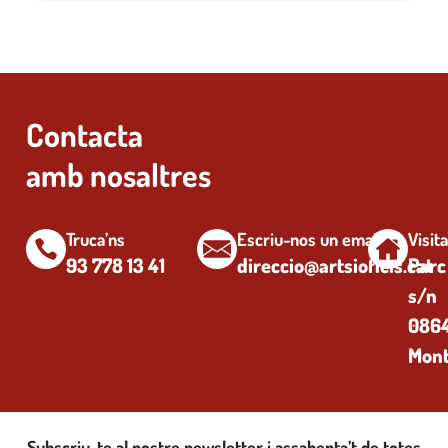
Contacta
amb nosaltres
Truca’ns
Escriu-nos un email
Visit
93 778 13 41
direccio@artsioficis.cat
Parc
s/n
0864
Mont
Subscriu-te al nostre newsletter i assabenta’t de totes