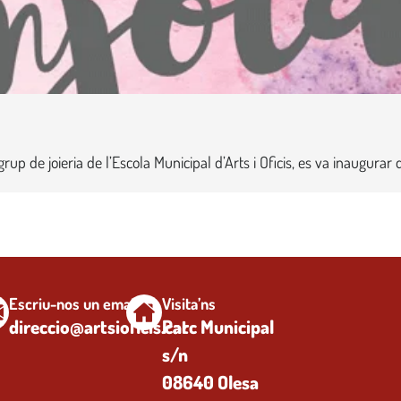
 grup de joieria de l’Escola Municipal d’Arts i Oficis, es va inaugura
Escriu-nos un email
Visita’ns
direccio@artsioficis.cat
Parc Municipal
s/n
08640 Olesa