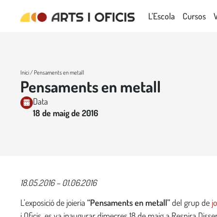
L’Escola
Cursos
Inici
/ Pensaments en metall
Pensaments en metall
Data
18 de maig de 2016
18.05.2016 – 01.06.2016
L’exposició de joieria
“Pensaments en metall”
del grup de
j
i Oficis, es va inaugurar dimecres 18 de maig a Respira Disse