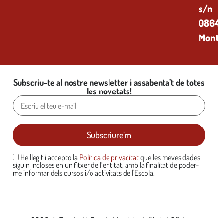
s/n
0864
Mont
Subscriu-te al nostre newsletter i assabenta’t de totes
les novetats!
He llegit i accepto la
Política de privacitat
que les meves dades
siguin incloses en un fitxer de l’entitat, amb la finalitat de poder-
me informar dels cursos i/o activitats de l'Escola.