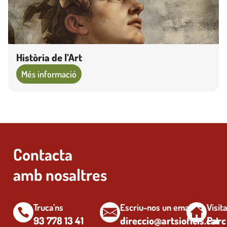
Història de l’Art
Més informació
Contacta
amb nosaltres
Truca’ns
Escriu-nos un email
Visit
93 778 13 41
direccio@artsioficis.cat
Parc