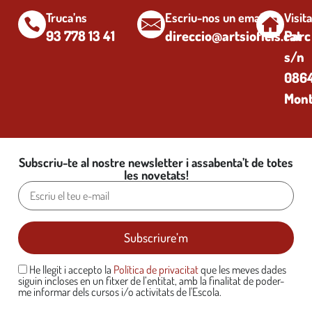
Truca’ns
Escriu-nos un email
Visit
93 778 13 41
direccio@artsioficis.cat
Parc
s/n
0864
Mont
Subscriu-te al nostre newsletter i assabenta’t de totes
les novetats!
He llegit i accepto la
Política de privacitat
que les meves dades
siguin incloses en un fitxer de l’entitat, amb la finalitat de poder-
me informar dels cursos i/o activitats de l'Escola.