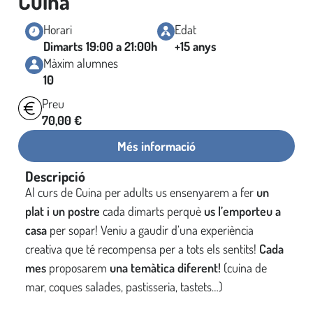
Cuina
Horari
Edat
Dimarts 19:00 a 21:00h
+15 anys
Màxim alumnes
10
Preu
70,00
€
Més informació
Descripció
Al curs de Cuina per adults us ensenyarem a fer
un
plat i un postre
cada dimarts perquè
us l’emporteu a
casa
per sopar! Veniu a gaudir d’una experiència
creativa que té recompensa per a tots els sentits!
Cada
mes
proposarem
una temàtica diferent!
(cuina de
mar, coques salades, pastisseria, tastets…)